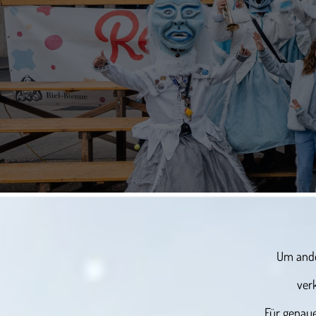
Um ande
ver
Für genaue