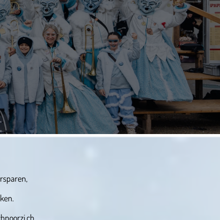
rsparen,
ken.
hnoorzi.ch.